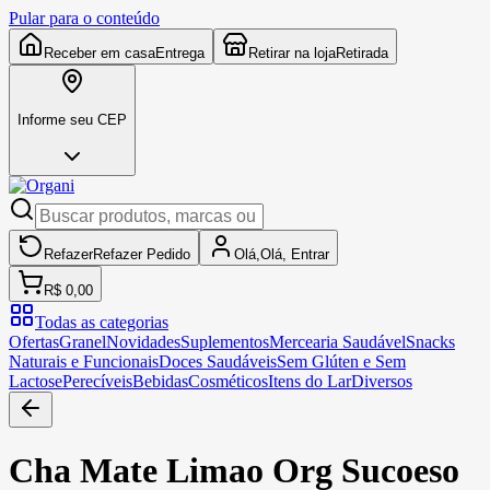
Pular para o conteúdo
Receber em casa
Entrega
Retirar na loja
Retirada
Informe seu CEP
Refazer
Refazer
Pedido
Olá,
Olá,
Entrar
R$ 0,00
Todas as categorias
Ofertas
Granel
Novidades
Suplementos
Mercearia Saudável
Snacks
Naturais e Funcionais
Doces Saudáveis
Sem Glúten e Sem
Lactose
Perecíveis
Bebidas
Cosméticos
Itens do Lar
Diversos
Cha Mate Limao Org Sucoeso