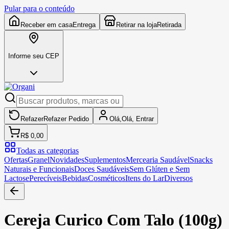
Pular para o conteúdo
Receber em casa
Entrega
Retirar na loja
Retirada
Informe seu CEP
Refazer
Refazer
Pedido
Olá,
Olá,
Entrar
R$ 0,00
Todas as categorias
Ofertas
Granel
Novidades
Suplementos
Mercearia Saudável
Snacks
Naturais e Funcionais
Doces Saudáveis
Sem Glúten e Sem
Lactose
Perecíveis
Bebidas
Cosméticos
Itens do Lar
Diversos
Cereja Curico Com Talo (100g)