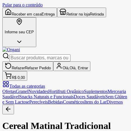
Pular para o conteúdo
Receber em casa
Entrega
Retirar na loja
Retirada
Informe seu CEP
Refazer
Refazer
Pedido
Olá,
Olá,
Entrar
R$ 0,00
Todas as categorias
Ofertas
Granel
Novidades
Hortifruti Orgânico
Suplementos
Mercearia
Saudável
Snacks Naturais e Funcionais
Doces Saudáveis
Sem Glúten
e Sem Lactose
Perecíveis
Bebidas
Cosméticos
Itens do Lar
Diversos
Cereal Matinal Tradicional