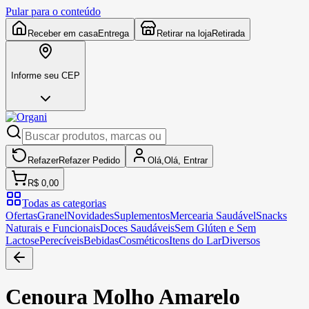
Pular para o conteúdo
Receber em casa
Entrega
Retirar na loja
Retirada
Informe seu CEP
Refazer
Refazer
Pedido
Olá,
Olá,
Entrar
R$ 0,00
Todas as categorias
Ofertas
Granel
Novidades
Suplementos
Mercearia Saudável
Snacks
Naturais e Funcionais
Doces Saudáveis
Sem Glúten e Sem
Lactose
Perecíveis
Bebidas
Cosméticos
Itens do Lar
Diversos
Cenoura Molho Amarelo