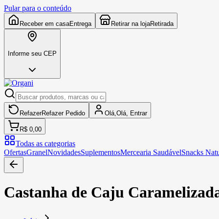
Pular para o conteúdo
Receber em casa
Entrega
Retirar na loja
Retirada
Informe seu CEP
Refazer
Refazer
Pedido
Olá,
Olá,
Entrar
R$ 0,00
Todas as categorias
Ofertas
Granel
Novidades
Suplementos
Mercearia Saudável
Snacks Natu
Castanha de Caju Caramelizada