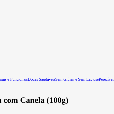
rais e Funcionais
Doces Saudáveis
Sem Glúten e Sem Lactose
Perecívei
 com Canela (100g)