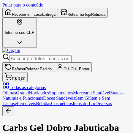
Pular para o conteúdo
Receber em casa
Entrega
Retirar na loja
Retirada
Informe seu CEP
Refazer
Refazer
Pedido
Olá,
Olá,
Entrar
R$ 0,00
Todas as categorias
Ofertas
Granel
Novidades
Suplementos
Mercearia Saudável
Snacks
Naturais e Funcionais
Doces Saudáveis
Sem Glúten e Sem
Lactose
Perecíveis
Bebidas
Cosméticos
Itens do Lar
Diversos
Carbs Gel Dobro Jabuticaba