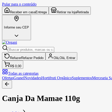
Pular para o conteúdo
Receber em casa
Entrega
Retirar na loja
Retirada
Informe seu CEP
Refazer
Refazer
Pedido
Olá,
Olá,
Entrar
R$ 0,00
Todas as categorias
Ofertas
Granel
Novidades
Hortifruti Orgânico
Suplementos
Mercearia S
Canja Da Mamae 110g