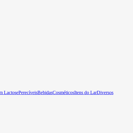
m Lactose
Perecíveis
Bebidas
Cosméticos
Itens do Lar
Diversos