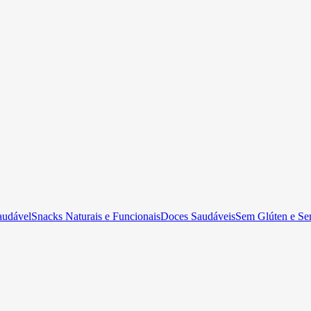
audável
Snacks Naturais e Funcionais
Doces Saudáveis
Sem Glúten e Se