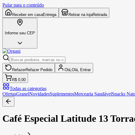
Pular para o conteúdo
Receber em casa
Entrega
Retirar na loja
Retirada
Informe seu CEP
Refazer
Refazer
Pedido
Olá,
Olá,
Entrar
R$ 0,00
Todas as categorias
Ofertas
Granel
Novidades
Suplementos
Mercearia Saudável
Snacks Natu
Café Especial Latitude 13 Tor