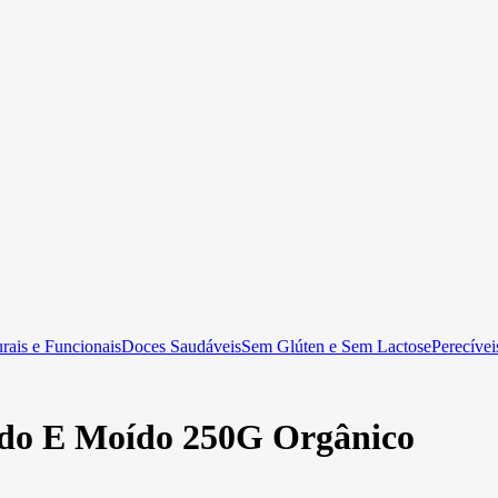
rais e Funcionais
Doces Saudáveis
Sem Glúten e Sem Lactose
Perecívei
rado E Moído 250G Orgânico