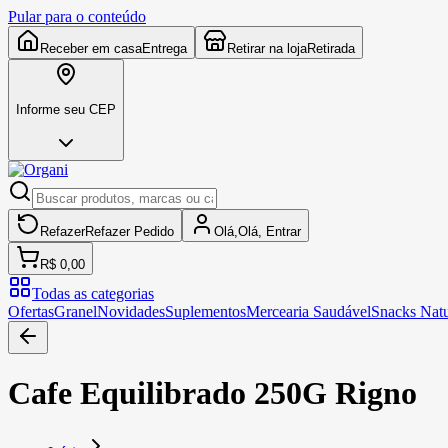
Pular para o conteúdo
Receber em casa
Entrega
Retirar na loja
Retirada
Informe seu CEP
Refazer
Refazer
Pedido
Olá,
Olá,
Entrar
R$ 0,00
Todas as categorias
Ofertas
Granel
Novidades
Suplementos
Mercearia Saudável
Snacks Natu
Cafe Equilibrado 250G Rigno