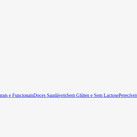
rais e Funcionais
Doces Saudáveis
Sem Glúten e Sem Lactose
Perecívei