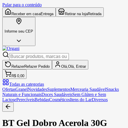
Pular para o conteúdo
Receber em casa
Entrega
Retirar na loja
Retirada
Informe seu CEP
Refazer
Refazer
Pedido
Olá,
Olá,
Entrar
R$ 0,00
Todas as categorias
Ofertas
Granel
Novidades
Suplementos
Mercearia Saudável
Snacks
Naturais e Funcionais
Doces Saudáveis
Sem Glúten e Sem
Lactose
Perecíveis
Bebidas
Cosméticos
Itens do Lar
Diversos
BT Gel Dobro Acerola 30G