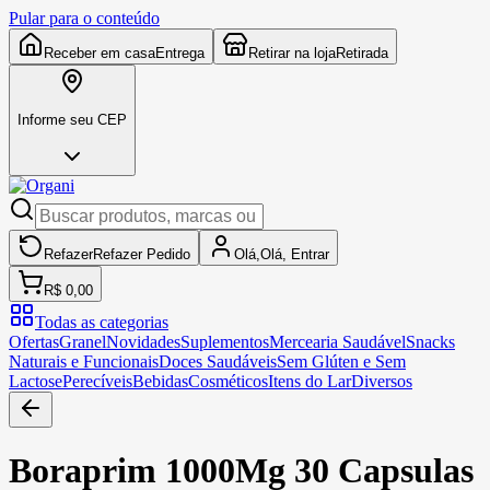
Pular para o conteúdo
Receber em casa
Entrega
Retirar na loja
Retirada
Informe seu CEP
Refazer
Refazer
Pedido
Olá,
Olá,
Entrar
R$ 0,00
Todas as categorias
Ofertas
Granel
Novidades
Suplementos
Mercearia Saudável
Snacks
Naturais e Funcionais
Doces Saudáveis
Sem Glúten e Sem
Lactose
Perecíveis
Bebidas
Cosméticos
Itens do Lar
Diversos
Boraprim 1000Mg 30 Capsulas