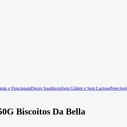
rais e Funcionais
Doces Saudáveis
Sem Glúten e Sem Lactose
Perecívei
50G Biscoitos Da Bella