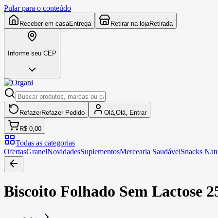
Pular para o conteúdo
Receber em casa
Entrega
Retirar na loja
Retirada
Informe seu CEP
Refazer
Refazer
Pedido
Olá,
Olá,
Entrar
R$ 0,00
Todas as categorias
Ofertas
Granel
Novidades
Suplementos
Mercearia Saudável
Snacks Natu
Biscoito Folhado Sem Lactose 2