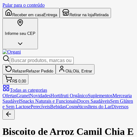
Pular para o conteúdo
Receber em casa
Entrega
Retirar na loja
Retirada
Informe seu CEP
Refazer
Refazer
Pedido
Olá,
Olá,
Entrar
R$ 0,00
Todas as categorias
Ofertas
Granel
Novidades
Hortifruti Orgânico
Suplementos
Mercearia
Saudável
Snacks Naturais e Funcionais
Doces Saudáveis
Sem Glúten
e Sem Lactose
Perecíveis
Bebidas
Cosméticos
Itens do Lar
Diversos
Biscoito de Arroz Camil Chia E