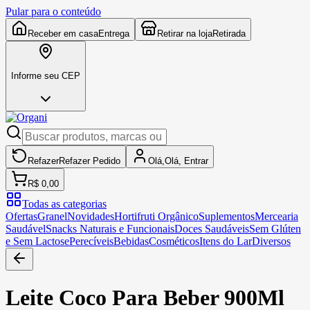
Pular para o conteúdo
Receber em casa
Entrega
Retirar na loja
Retirada
Informe seu CEP
Refazer
Refazer
Pedido
Olá,
Olá,
Entrar
R$ 0,00
Todas as categorias
Ofertas
Granel
Novidades
Hortifruti Orgânico
Suplementos
Mercearia
Saudável
Snacks Naturais e Funcionais
Doces Saudáveis
Sem Glúten
e Sem Lactose
Perecíveis
Bebidas
Cosméticos
Itens do Lar
Diversos
Leite Coco Para Beber 900Ml