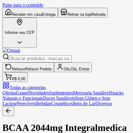
Pular para o conteúdo
Receber em casa
Entrega
Retirar na loja
Retirada
Informe seu CEP
Refazer
Refazer
Pedido
Olá,
Olá,
Entrar
R$ 0,00
Todas as categorias
Ofertas
Granel
Novidades
Suplementos
Mercearia Saudável
Snacks
Naturais e Funcionais
Doces Saudáveis
Sem Glúten e Sem
Lactose
Perecíveis
Bebidas
Cosméticos
Itens do Lar
Diversos
BCAA 2044mg Integralmedica