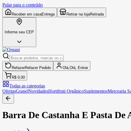
Pular para o conteúdo
Receber em casa
Entrega
Retirar na loja
Retirada
Informe seu CEP
Refazer
Refazer
Pedido
Olá,
Olá,
Entrar
R$ 0,00
Todas as categorias
Ofertas
Granel
Novidades
Hortifruti Orgânico
Suplementos
Mercearia S
Barra De Castanha E Pasta De