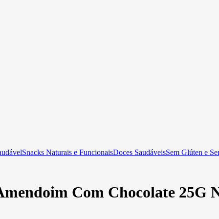
audável
Snacks Naturais e Funcionais
Doces Saudáveis
Sem Glúten e Se
 Amendoim Com Chocolate 25G 