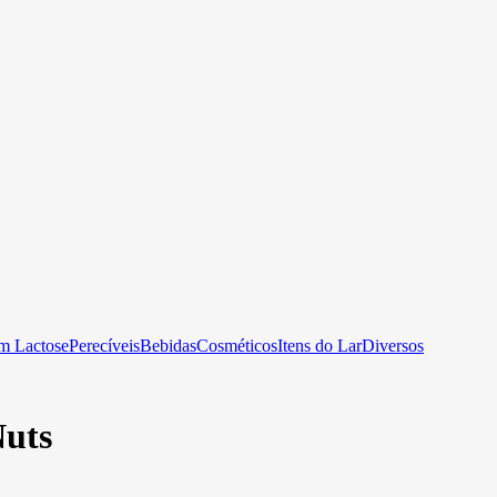
m Lactose
Perecíveis
Bebidas
Cosméticos
Itens do Lar
Diversos
Nuts