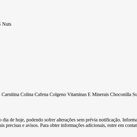
G Nuts
arnitina Colina Cafena Colgeno Vitaminas E Minerais Choconilla Su
e o dia de hoje, podendo sofrer alterações sem prévia notificação. Inf
s precisas e avisos. Para obter informações adicionais, entre em conta