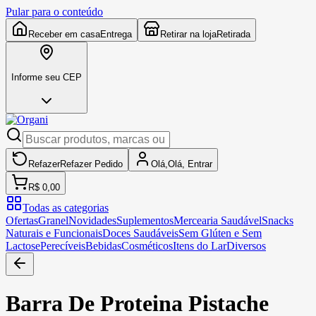
Pular para o conteúdo
Receber em casa
Entrega
Retirar na loja
Retirada
Informe seu CEP
Refazer
Refazer
Pedido
Olá,
Olá,
Entrar
R$ 0,00
Todas as categorias
Ofertas
Granel
Novidades
Suplementos
Mercearia Saudável
Snacks
Naturais e Funcionais
Doces Saudáveis
Sem Glúten e Sem
Lactose
Perecíveis
Bebidas
Cosméticos
Itens do Lar
Diversos
Barra De Proteina Pistache