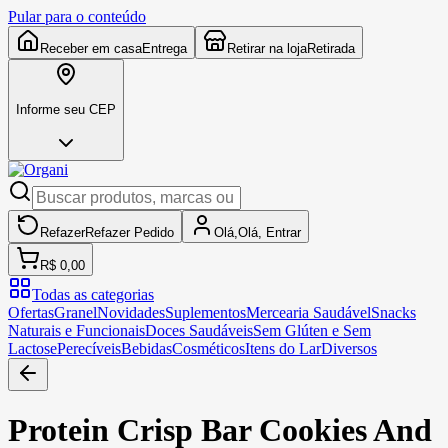
Pular para o conteúdo
Receber em casa
Entrega
Retirar na loja
Retirada
Informe seu CEP
Refazer
Refazer
Pedido
Olá,
Olá,
Entrar
R$ 0,00
Todas as categorias
Ofertas
Granel
Novidades
Suplementos
Mercearia Saudável
Snacks
Naturais e Funcionais
Doces Saudáveis
Sem Glúten e Sem
Lactose
Perecíveis
Bebidas
Cosméticos
Itens do Lar
Diversos
Protein Crisp Bar Cookies And