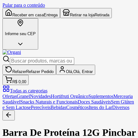
Pular para o conteúdo
Receber em casa
Entrega
Retirar na loja
Retirada
Informe seu CEP
Refazer
Refazer
Pedido
Olá,
Olá,
Entrar
R$ 0,00
Todas as categorias
Ofertas
Granel
Novidades
Hortifruti Orgânico
Suplementos
Mercearia
Saudável
Snacks Naturais e Funcionais
Doces Saudáveis
Sem Glúten
e Sem Lactose
Perecíveis
Bebidas
Cosméticos
Itens do Lar
Diversos
Barra De Proteína 12G Pincbar