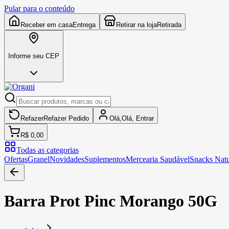
Pular para o conteúdo
Receber em casa
Entrega
Retirar na loja
Retirada
Informe seu CEP
Refazer
Refazer
Pedido
Olá,
Olá,
Entrar
R$ 0,00
Todas as categorias
Ofertas
Granel
Novidades
Suplementos
Mercearia Saudável
Snacks Natu
Barra Prot Pinc Morango 50G