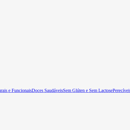
rais e Funcionais
Doces Saudáveis
Sem Glúten e Sem Lactose
Perecívei