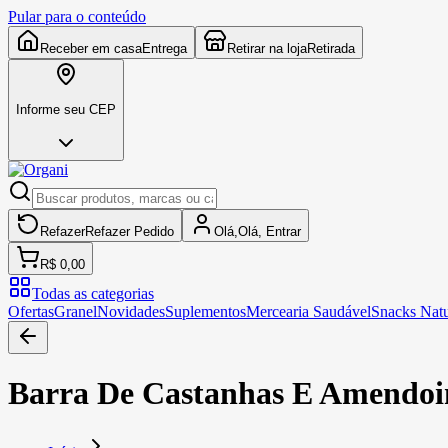
Pular para o conteúdo
Receber em casa
Entrega
Retirar na loja
Retirada
Informe seu CEP
Refazer
Refazer
Pedido
Olá,
Olá,
Entrar
R$ 0,00
Todas as categorias
Ofertas
Granel
Novidades
Suplementos
Mercearia Saudável
Snacks Natu
Barra De Castanhas E Amendoi