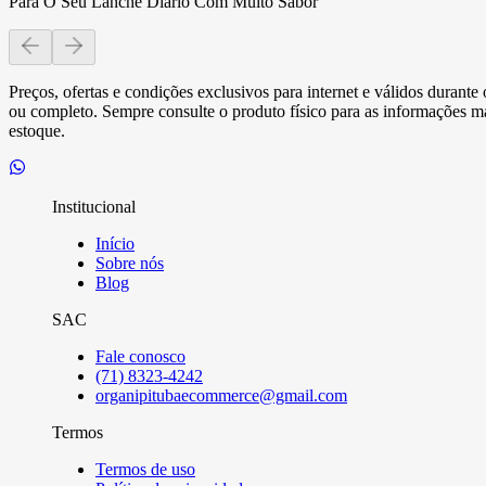
Para O Seu Lanche Diario Com Muito Sabor
Preços, ofertas e condições exclusivos para internet e válidos durant
ou completo. Sempre consulte o produto físico para as informações mai
estoque.
Institucional
Início
Sobre nós
Blog
SAC
Fale conosco
(71) 8323-4242
organipitubaecommerce@gmail.com
Termos
Termos de uso