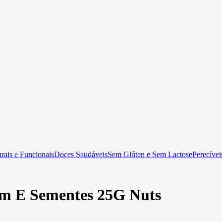
rais e Funcionais
Doces Saudáveis
Sem Glúten e Sem Lactose
Perecívei
m E Sementes 25G Nuts