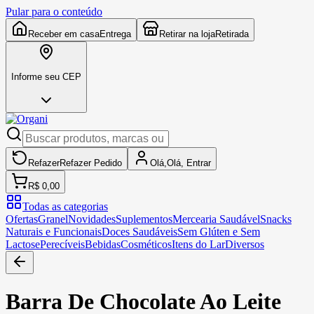
Pular para o conteúdo
Receber em casa
Entrega
Retirar na loja
Retirada
Informe seu CEP
Refazer
Refazer
Pedido
Olá,
Olá,
Entrar
R$ 0,00
Todas as categorias
Ofertas
Granel
Novidades
Suplementos
Mercearia Saudável
Snacks
Naturais e Funcionais
Doces Saudáveis
Sem Glúten e Sem
Lactose
Perecíveis
Bebidas
Cosméticos
Itens do Lar
Diversos
Barra De Chocolate Ao Leite