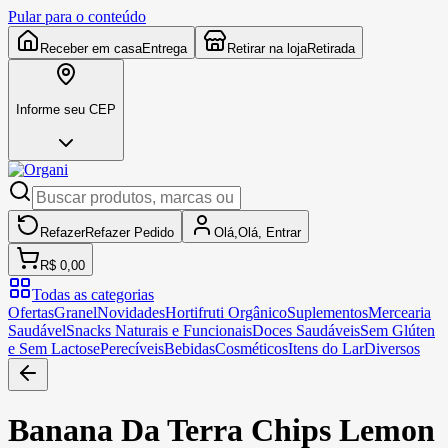
Pular para o conteúdo
Receber em casa
Entrega
Retirar na loja
Retirada
Informe seu CEP
Refazer
Refazer
Pedido
Olá,
Olá,
Entrar
R$ 0,00
Todas as categorias
Ofertas
Granel
Novidades
Hortifruti Orgânico
Suplementos
Mercearia
Saudável
Snacks Naturais e Funcionais
Doces Saudáveis
Sem Glúten
e Sem Lactose
Perecíveis
Bebidas
Cosméticos
Itens do Lar
Diversos
Banana Da Terra Chips Lemon