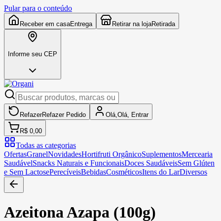
Pular para o conteúdo
Receber em casa
Entrega
Retirar na loja
Retirada
Informe seu CEP
Refazer
Refazer
Pedido
Olá,
Olá,
Entrar
R$ 0,00
Todas as categorias
Ofertas
Granel
Novidades
Hortifruti Orgânico
Suplementos
Mercearia
Saudável
Snacks Naturais e Funcionais
Doces Saudáveis
Sem Glúten
e Sem Lactose
Perecíveis
Bebidas
Cosméticos
Itens do Lar
Diversos
Azeitona Azapa (100g)