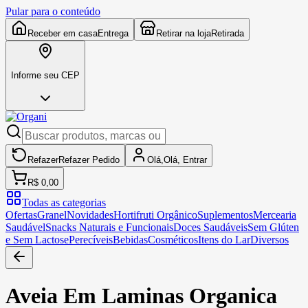
Pular para o conteúdo
Receber em casa
Entrega
Retirar na loja
Retirada
Informe seu CEP
Refazer
Refazer
Pedido
Olá,
Olá,
Entrar
R$ 0,00
Todas as categorias
Ofertas
Granel
Novidades
Hortifruti Orgânico
Suplementos
Mercearia
Saudável
Snacks Naturais e Funcionais
Doces Saudáveis
Sem Glúten
e Sem Lactose
Perecíveis
Bebidas
Cosméticos
Itens do Lar
Diversos
Aveia Em Laminas Organica