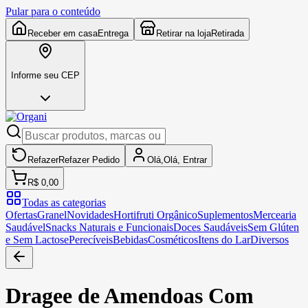
Pular para o conteúdo
Receber em casa
Entrega
Retirar na loja
Retirada
Informe seu CEP
Refazer
Refazer
Pedido
Olá,
Olá,
Entrar
R$ 0,00
Todas as categorias
Ofertas
Granel
Novidades
Hortifruti Orgânico
Suplementos
Mercearia
Saudável
Snacks Naturais e Funcionais
Doces Saudáveis
Sem Glúten
e Sem Lactose
Perecíveis
Bebidas
Cosméticos
Itens do Lar
Diversos
Dragee de Amendoas Com