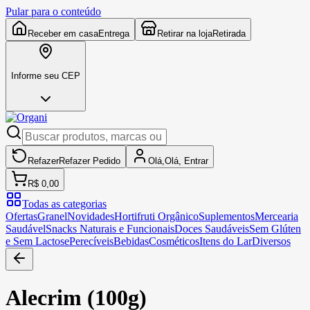
Pular para o conteúdo
Receber em casa
Entrega
Retirar na loja
Retirada
Informe seu CEP
Refazer
Refazer
Pedido
Olá,
Olá,
Entrar
R$ 0,00
Todas as categorias
Ofertas
Granel
Novidades
Hortifruti Orgânico
Suplementos
Mercearia
Saudável
Snacks Naturais e Funcionais
Doces Saudáveis
Sem Glúten
e Sem Lactose
Perecíveis
Bebidas
Cosméticos
Itens do Lar
Diversos
Alecrim (100g)