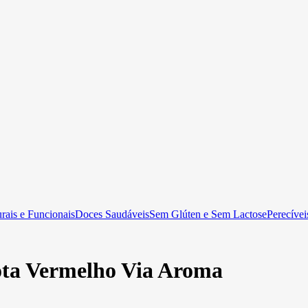
rais e Funcionais
Doces Saudáveis
Sem Glúten e Sem Lactose
Perecívei
ta Vermelho Via Aroma