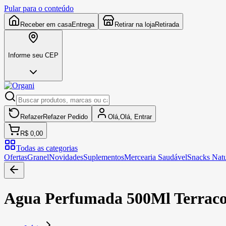
Pular para o conteúdo
Receber em casa
Entrega
Retirar na loja
Retirada
Informe seu CEP
Refazer
Refazer
Pedido
Olá,
Olá,
Entrar
R$ 0,00
Todas as categorias
Ofertas
Granel
Novidades
Suplementos
Mercearia Saudável
Snacks Natu
Agua Perfumada 500Ml Terraco