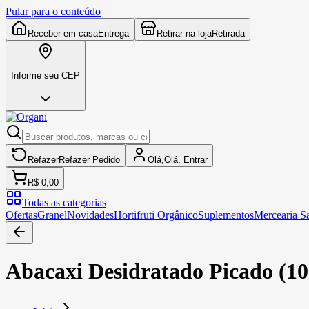
Pular para o conteúdo
Receber em casa
Entrega
Retirar na loja
Retirada
Informe seu CEP
Refazer
Refazer
Pedido
Olá,
Olá,
Entrar
R$ 0,00
Todas as categorias
Ofertas
Granel
Novidades
Hortifruti Orgânico
Suplementos
Mercearia S
Abacaxi Desidratado Picado (10