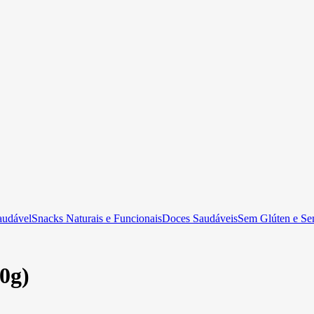
audável
Snacks Naturais e Funcionais
Doces Saudáveis
Sem Glúten e Se
0g)