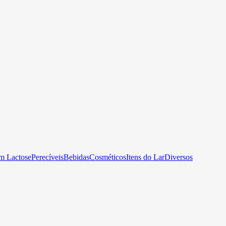
m Lactose
Perecíveis
Bebidas
Cosméticos
Itens do Lar
Diversos